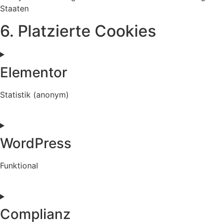
Staaten
6. Platzierte Cookies
Elementor
Statistik (anonym)
Consent
to
service
WordPress
elementor
Funktional
Consent
to
service
Complianz
wordpress