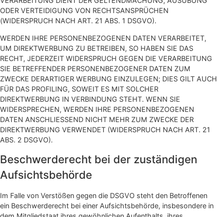
VERARBEITUNG DIENT DER GELTENDMACHUNG, AUSÜBUNG
ODER VERTEIDIGUNG VON RECHTSANSPRÜCHEN
(WIDERSPRUCH NACH ART. 21 ABS. 1 DSGVO).
WERDEN IHRE PERSONENBEZOGENEN DATEN VERARBEITET,
UM DIREKTWERBUNG ZU BETREIBEN, SO HABEN SIE DAS
RECHT, JEDERZEIT WIDERSPRUCH GEGEN DIE VERARBEITUNG
SIE BETREFFENDER PERSONENBEZOGENER DATEN ZUM
ZWECKE DERARTIGER WERBUNG EINZULEGEN; DIES GILT AUCH
FÜR DAS PROFILING, SOWEIT ES MIT SOLCHER
DIREKTWERBUNG IN VERBINDUNG STEHT. WENN SIE
WIDERSPRECHEN, WERDEN IHRE PERSONENBEZOGENEN
DATEN ANSCHLIESSEND NICHT MEHR ZUM ZWECKE DER
DIREKTWERBUNG VERWENDET (WIDERSPRUCH NACH ART. 21
ABS. 2 DSGVO).
Beschwerde­recht bei der zuständigen
Aufsichts­behörde
Im Falle von Verstößen gegen die DSGVO steht den Betroffenen
ein Beschwerderecht bei einer Aufsichtsbehörde, insbesondere in
dem Mitgliedstaat ihres gewöhnlichen Aufenthalts, ihres